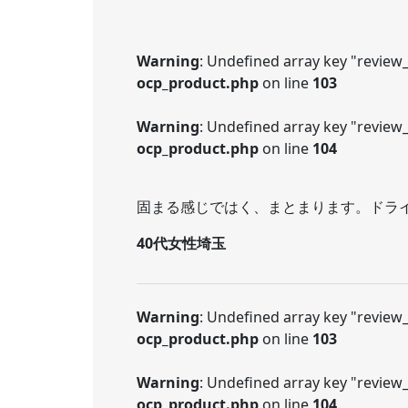
Warning
: Undefined array key "review
ocp_product.php
on line
103
Warning
: Undefined array key "review_t
ocp_product.php
on line
104
固まる感じではく、まとまります。ドラ
40代女性埼玉
Warning
: Undefined array key "review
ocp_product.php
on line
103
Warning
: Undefined array key "review_t
ocp_product.php
on line
104